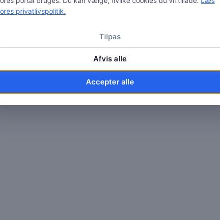
ores portal bruges. Du kan vælge, hvilke cookies du vil tillade.
Læs
ores privatlivspolitik.
Kundenummer
Tilpas
Afvis alle
Send sms-kode
Accepter alle